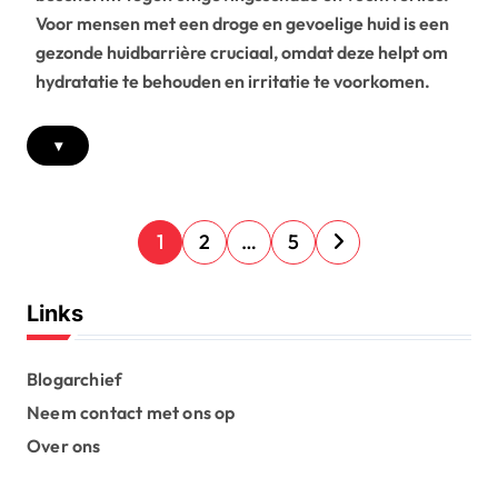
Voor mensen met een droge en gevoelige huid is een
gezonde huidbarrière cruciaal, omdat deze helpt om
hydratatie te behouden en irritatie te voorkomen.
▾
P
1
2
…
5
o
s
Links
t
s
Blogarchief
Neem contact met ons op
p
Over ons
a
g