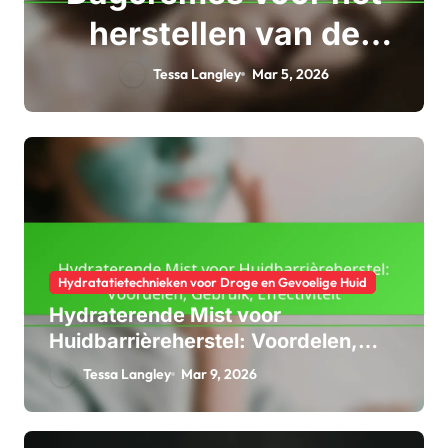
herstellen van de
huidbarrière:
Tessa Langley
Mar 5, 2026
Effectiviteit, Soorten,
Gebruik
Hydratatietechnieken voor Droge en Gevoelige Huid
Hydraterende Mist voor
Huidbarrièreherstel: Voordelen,
Gebruik, Effectiviteit
Tessa Langley
Mar 9, 2026