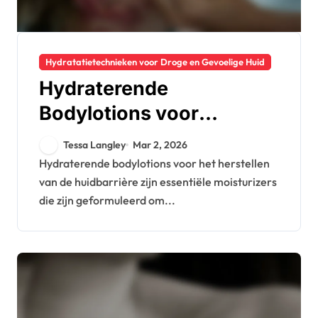
Hydratatietechnieken voor Droge en Gevoelige Huid
Hydraterende
Bodylotions voor
Huidbarrièreherstel:
Tessa Langley
Mar 2, 2026
Ingrediënten,
Hydraterende bodylotions voor het herstellen
van de huidbarrière zijn essentiële moisturizers
Effectiviteit, Tips
die zijn geformuleerd om...