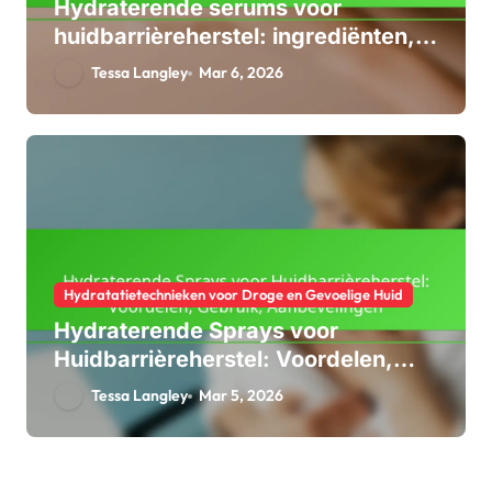
Hydraterende serums voor
huidbarrièreherstel: ingrediënten,
voordelen, toepassing
Tessa Langley
Mar 6, 2026
Hydratatietechnieken voor Droge en Gevoelige Huid
Hydraterende Sprays voor
Huidbarrièreherstel: Voordelen,
Gebruik, Aanbevelingen
Tessa Langley
Mar 5, 2026