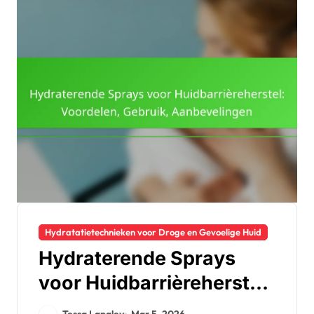
Hydratatietechnieken voor Droge en Gevoelige Huid
Hydraterende Sprays
voor Huidbarrièreherstel:
Voordelen, Gebruik,
Tessa Langley
Mar 5, 2026