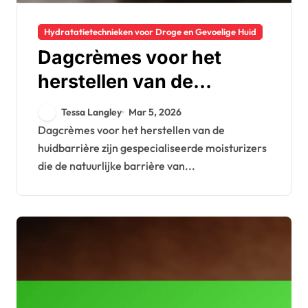
Hydratatietechnieken voor Droge en Gevoelige Huid
Dagcrèmes voor het
herstellen van de
huidbarrière: Effectiviteit,
Tessa Langley
Mar 5, 2026
Soorten, Gebruik
Dagcrèmes voor het herstellen van de
huidbarrière zijn gespecialiseerde moisturizers
die de natuurlijke barrière van...