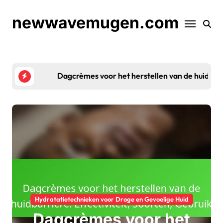
Skip
to
newwavemugen.com
content
Dagcrèmes voor het herstellen van de huidbarrière:
Hydratatietechnieken voor Droge en Gevoelige Huid
Dagcrèmes voor het