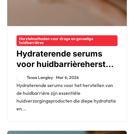
Herstelmethoden voor droge en gevoelige
huidbarrières
Hydraterende serums
voor huidbarrièreherstel:
ingrediënten, voordelen,
Tessa Langley
Mar 6, 2026
toepassing
Hydraterende serums voor het herstellen van
de huidbarrière zijn essentiële
huidverzorgingsproducten die diepe hydratatie
en...