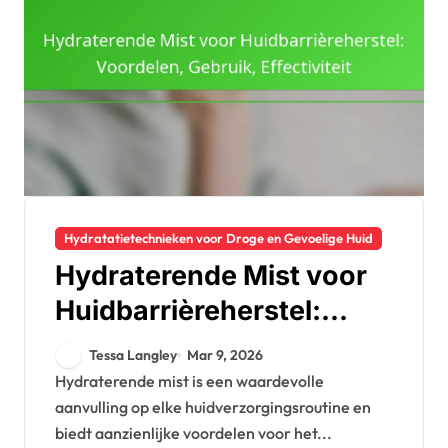
Hydratatietechnieken voor Droge en Gevoelige Huid
Hydraterende Mist voor
Huidbarrièreherstel:
Voordelen, Gebruik,
Tessa Langley
Mar 9, 2026
Effectiviteit
Hydraterende mist is een waardevolle
aanvulling op elke huidverzorgingsroutine en
biedt aanzienlijke voordelen voor het...