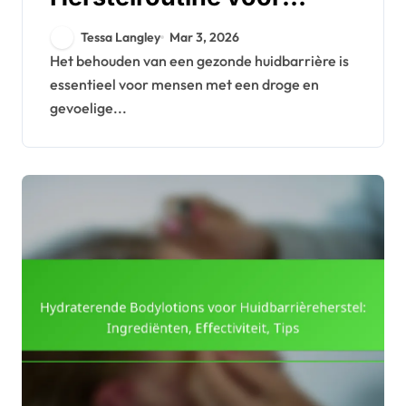
Droge en Gevoelige Huid:
Tessa Langley
Mar 3, 2026
Stappen, Producten,
Het behouden van een gezonde huidbarrière is
essentieel voor mensen met een droge en
Timing
gevoelige...