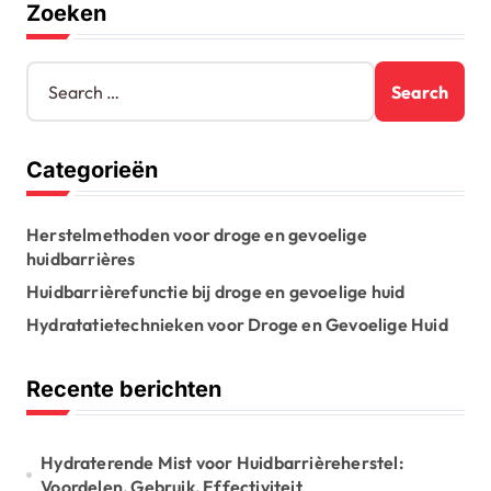
Zoeken
i
n
S
e
a
a
t
r
Categorieën
c
i
h
o
f
Herstelmethoden voor droge en gevoelige
o
n
huidbarrières
r
:
Huidbarrièrefunctie bij droge en gevoelige huid
Hydratatietechnieken voor Droge en Gevoelige Huid
Recente berichten
Hydraterende Mist voor Huidbarrièreherstel:
Voordelen, Gebruik, Effectiviteit