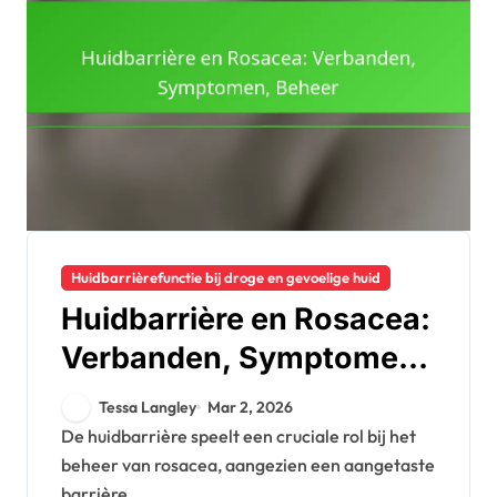
Huidbarrièrefunctie bij droge en gevoelige huid
Huidbarrière en Rosacea:
Verbanden, Symptomen,
Beheer
Tessa Langley
Mar 2, 2026
De huidbarrière speelt een cruciale rol bij het
beheer van rosacea, aangezien een aangetaste
barrière...