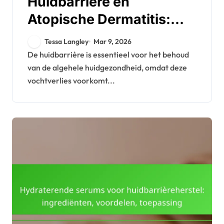
Huidbarrière en
Atopische Dermatitis:
Begrip, Verzorging,
Tessa Langley
Mar 9, 2026
Behandeling
De huidbarrière is essentieel voor het behoud
van de algehele huidgezondheid, omdat deze
vochtverlies voorkomt...