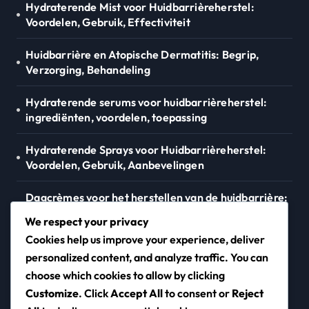
Hydraterende Mist voor Huidbarrièreherstel:
Voordelen, Gebruik, Effectiviteit
Huidbarrière en Atopische Dermatitis: Begrip,
Verzorging, Behandeling
Hydraterende serums voor huidbarrièreherstel:
ingrediënten, voordelen, toepassing
Hydraterende Sprays voor Huidbarrièreherstel:
Voordelen, Gebruik, Aanbevelingen
Dagcrèmes voor het herstellen van de huidbarrière:
Effectiviteit, Soorten, Gebruik
We respect your privacy
Cookies help us improve your experience, deliver
personalized content, and analyze traffic. You can
newwavemugen.com
choose which cookies to allow by clicking
Customize
. Click
Accept All
to consent or
Reject