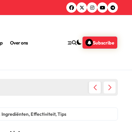
op
Over ons
Subscribe
Dagcrèmes voor het herstellen van de huidbarrière: E
ngrediënten, Effectiviteit, Tips