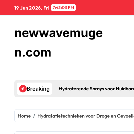
Skip
19 Jun 2026, Fri
7:43:04 PM
to
content
newwavemuge
n.com
ays voor Huidbarrièreherstel: Voordelen, Gebruik, Aanbevelin
Breaking
Home
Hydratatietechnieken voor Droge en Gevoeli