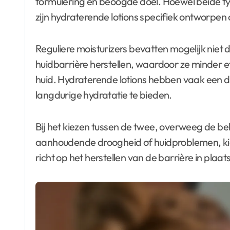
formulering en beoogde doel. Hoewel beide typ
zijn hydraterende lotions specifiek ontworpen 
Reguliere moisturizers bevatten mogelijk niet 
huidbarrière herstellen, waardoor ze minder 
huid. Hydraterende lotions hebben vaak een di
langdurige hydratatie te bieden.
Bij het kiezen tussen de twee, overweeg de beho
aanhoudende droogheid of huidproblemen, kie
richt op het herstellen van de barrière in plaa