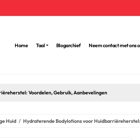
Home
Taal
Blogarchief
Neem contact met ons 
gen
ge Huid
Hydraterende Bodylotions voor Huidbarrièreherstel: I