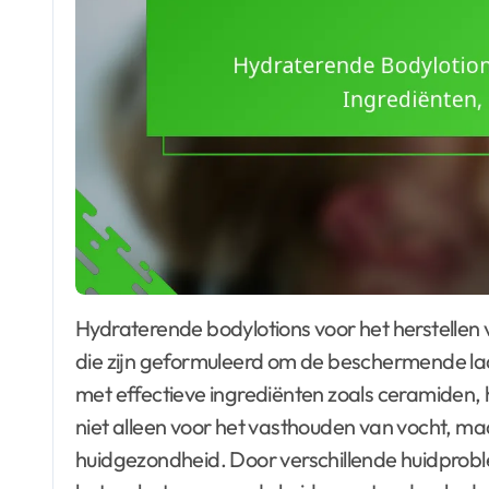
Hydraterende bodylotions voor het herstellen van de huidbarrière zijn essentiële moisturizers
die zijn geformuleerd om de beschermende laag
met effectieve ingrediënten zoals ceramiden, h
niet alleen voor het vasthouden van vocht, m
huidgezondheid. Door verschillende huidproble