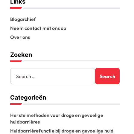
Links
Blogarchief
Neem contact met ons op
Over ons
Zoeken
S
e
a
r
Categorieën
c
h
f
Herstelmethoden voor droge en gevoelige
o
huidbarrières
r
:
Huidbarrièrefunctie bij droge en gevoelige huid