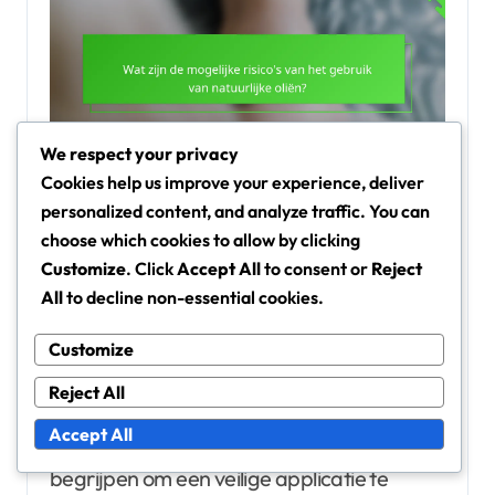
We respect your privacy
Cookies help us improve your experience, deliver
personalized content, and analyze traffic. You can
Wat zijn de mogelijke risico’s
choose which cookies to allow by clicking
van het gebruik van
Customize
. Click
Accept All
to consent or
Reject
All
to decline non-essential cookies.
natuurlijke oliën?
Het gebruik van natuurlijke oliën kan risico’s
Customize
met zich meebrengen, zoals allergische
Reject All
reacties, huidirritatie en besmetting. Het is
Accept All
essentieel om deze potentiële problemen te
begrijpen om een veilige applicatie te